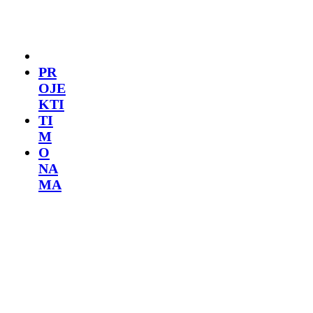
PR
OJE
KTI
TI
M
O
NA
MA